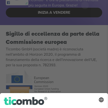
più seguita in Europa. Grazie!
INIZIA A VENDERE
Sigillo di eccellenza da parte della
Commissione europea
Ticombo GmbH (società madre) è riconosciuta
nell'ambito di Horizon 2020, il programma di
finanziamento della ricerca e dell'innovazione dell'UE,
per la sua proposta n. 782393.