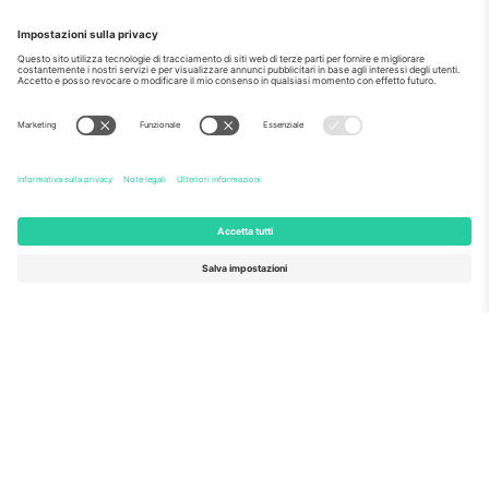
Come visto al telegiornale
Riguardo a
Servizi aziendali
Squadra
Domande Frequenti
TixProtect
Come funziona?