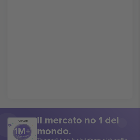
Il mercato no 1 del
GRAZIE!
mondo.
Ticombo® è ora la piattaforma di rivendita