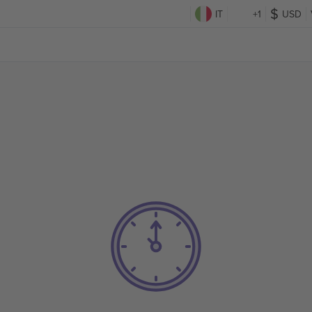
IT
+1
USD