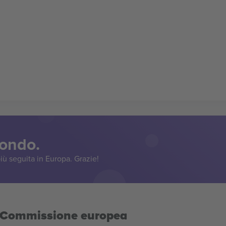
mondo.
iù seguita in Europa. Grazie!
la Commissione europea