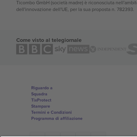
Ticombo GmbH (società madre) è riconosciuta nell'ambito
dell'innovazione dell'UE, per la sua proposta n. 782393.
Come visto al telegiornale
Riguardo a
Squadra
TixProtect
Stampare
Termini e Condizioni
Programma di affiliazione