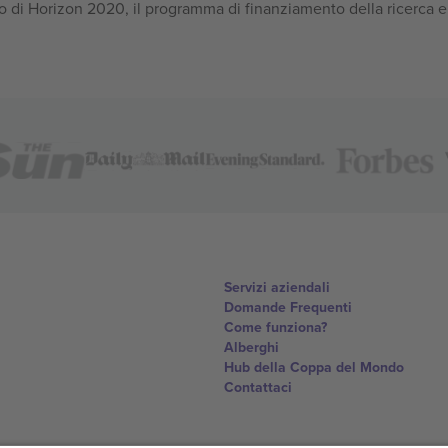
 di Horizon 2020, il programma di finanziamento della ricerca e
Servizi aziendali
Domande Frequenti
Come funziona?
Alberghi
Hub della Coppa del Mondo
Contattaci