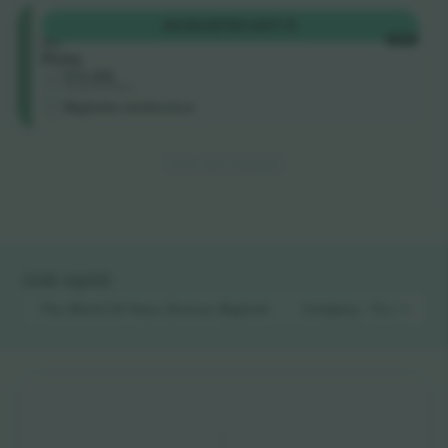
Sillas
ACQUISTA
1.607 €
de
OGNI
Pista
4.5 (22)
Venditore di attività
Biglietto elettronico
Fine dei risultati
Link rapidi
The World Of Hans Zimmer
Biglietti
Coldplay : The Music 