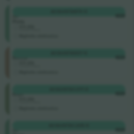
Sillas
ACQUISTA
870 €
de
OGNI
Pista
4.5 (22)
Venditore di attività
Biglietto elettronico
Grada
ACQUISTA
937 €
Media
OGNI
4.5 (22)
Venditore di attività
Biglietto elettronico
Grada
ACQUISTA
1.071 €
Baja
OGNI
4.5 (22)
Venditore di attività
Biglietto elettronico
Sillas
ACQUISTA
1.205 €
de
OGNI