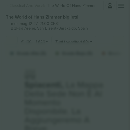
Accesso
sica
Classical And Vocal
The World Of Hans Zimmer
The World of Hans Zimmer biglietti
mer, mag 12 27, 21:00 CEST
Bizkaia Arena,
San Bizenti-Barakaldo, Spain
€
160
-
1.626
Tutti i venditori (19)
Grada Alta (5)
Grada Baja (5)
Grada Med
Spiacenti,
La Mappa
Della Sede Non È Al
Momento
Disponibile. La
Aggiungeremo A
Breve.