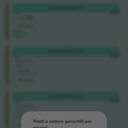
Upper
ACQUISTA
209 €
Tier
OGNI
4.9 (43)
Venditore di attività
M-ticket
Miglior
valore
Upper
ACQUISTA
214 €
Tier
OGNI
Sezione
310
5.0 (2)
Venditore di attività
M-ticket
Upper
ACQUISTA
214 €
Tier
OGNI
Sezione
303
5.0 (2)
Venditore di attività
Posti a sedere garantiti per
M-ticket
gruppi