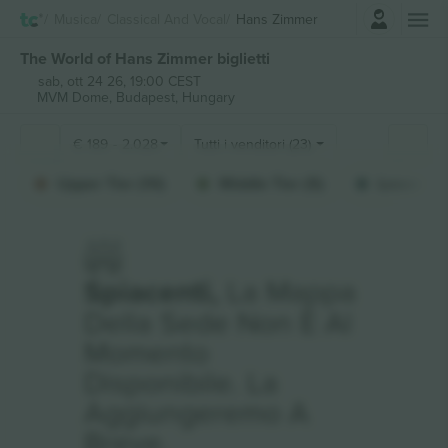
Accesso
Musica
Classical And Vocal
Hans Zimmer
The World of Hans Zimmer biglietti
sab, ott 24 26, 19:00 CEST
MVM Dome,
Budapest, Hungary
€
189
-
2.028
Tutti i venditori (23)
Upper Tier (10)
Middle Tier (5)
Lower Tie
Spiacenti,
La Mappa
Della Sede Non È Al
Momento
Disponibile. La
Aggiungeremo A
Breve.