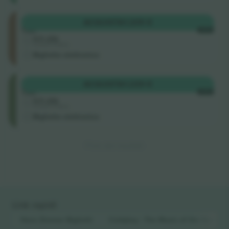
Upper
ACQUISTA
1.205 €
Tier
OGNI
4.5 (22)
Venditore di attività
Biglietto elettronico
Middle
ACQUISTA
1.239 €
Tier
OGNI
4.5 (22)
Venditore di attività
Biglietto elettronico
Fine dei risultati
Link rapidi
Hans Zimmer
Biglietti
Coldplay : The Music of the Sphere