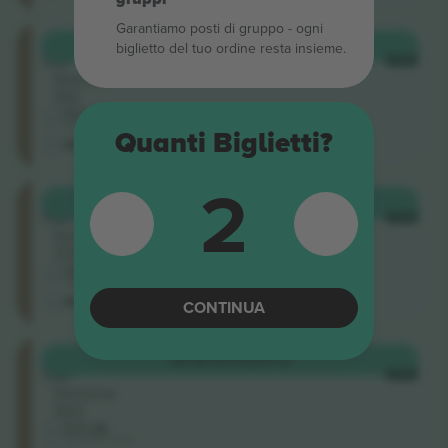
Garantiamo posti di gruppo ‑ ogni
Upper
ACQUISTA
214 €
biglietto del tuo ordine resta insieme.
Tier
OGNI
Sezione
312
5.0 (2)
Venditore di attività
Quanti Biglietti?
M-ticket
2
Upper
ACQUISTA
241 €
Tier
OGNI
Sezione
313
5.0 (2)
Venditore di attività
M-ticket
CONTINUA
Upper
ACQUISTA
241 €
Tier
OGNI
Sezione
302
5.0 (2)
Venditore di attività