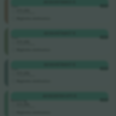
Upper
ACQUISTA
803 €
Tier
OGNI
4.5 (22)
Venditore di attività
Biglietto elettronico
Middle
ACQUISTA
837 €
Tier
OGNI
4.5 (22)
Venditore di attività
Biglietto elettronico
Lower
ACQUISTA
937 €
Tier
OGNI
4.5 (22)
Venditore di attività
Biglietto elettronico
Floor
ACQUISTA
1.071 €
Seating
OGNI
4.5 (22)
Venditore di attività
Biglietto elettronico