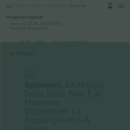
Accesso
Musica
Classical And Vocal
Gregorian
Gregorian biglietti
mer, nov 25 26, 20:00 CEST
Tonhalle,
Düsseldorf
€
195
-
234
Tutti i venditori (2)
Rang (2)
Spiacenti,
La Mappa
Della Sede Non È Al
Momento
Disponibile. La
Aggiungeremo A
Breve.