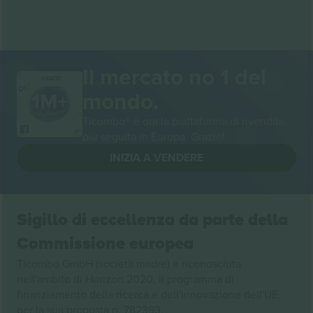
Il mercato no 1 del
GRAZIE!
mondo.
Ticombo® è ora la piattaforma di rivendita
più seguita in Europa. Grazie!
INIZIA A VENDERE
Sigillo di eccellenza da parte della
Commissione europea
Ticombo GmbH (società madre) è riconosciuta
nell'ambito di Horizon 2020, il programma di
finanziamento della ricerca e dell'innovazione dell'UE,
per la sua proposta n. 782393.