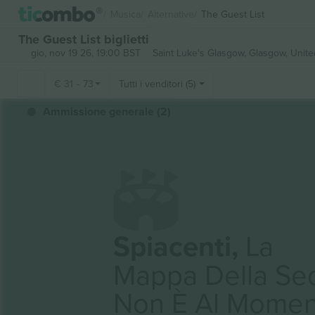
Musica
Alternative
The Guest List
The Guest List biglietti
gio, nov 19 26, 19:00 BST
Saint Luke's Glasgow,
Glasgow, Unit
€
31
-
73
Tutti i venditori (5)
Ammissione generale (2)
Spiacenti,
La
Mappa Della Se
Non È Al Momen