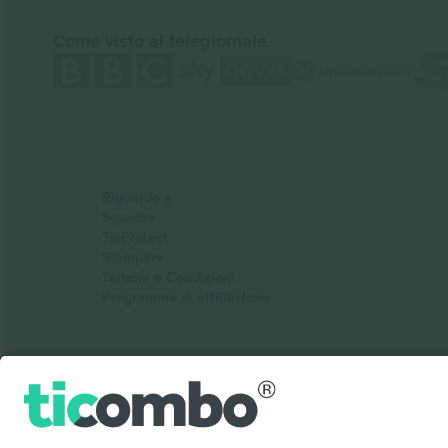
Come visto al telegiornale
Riguardo a
Squadra
TixProtect
Stampare
Termini e Condizioni
Programma di affiliazione