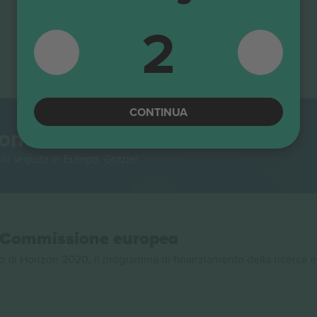
2
CONTINUA
mondo.
iù seguita in Europa. Grazie!
la Commissione europea
 di Horizon 2020, il programma di finanziamento della ricerca e