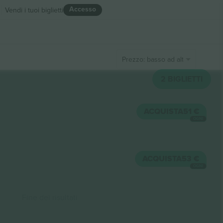
Accesso
Vendi i tuoi biglietti
Prezzo: basso ad alto
2
BIGLIETTI
ACQUISTA
51 €
OGNI
ACQUISTA
53 €
OGNI
Fine dei risultati