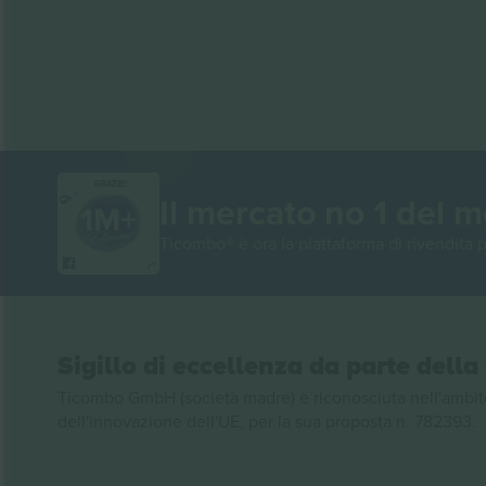
GRAZIE!
Il mercato no 1 del 
Ticombo® è ora la piattaforma di rivendita p
Sigillo di eccellenza da parte del
Ticombo GmbH (società madre) è riconosciuta nell'ambito
dell'innovazione dell'UE, per la sua proposta n. 782393.