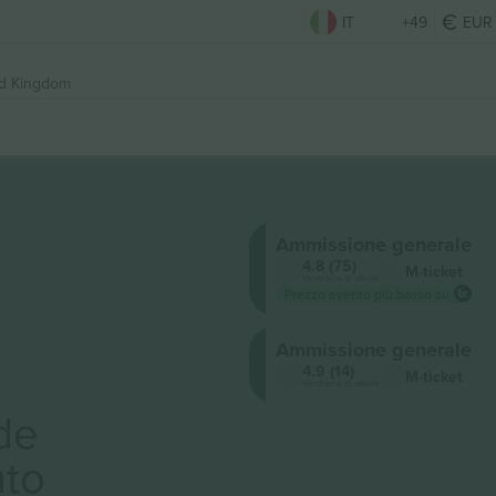
IT
+49
EUR
ed Kingdom
Ammissione generale
4.8 (75)
M-ticket
Venditore di attività
Prezzo evento più basso su
Ammissione generale
4.9 (14)
M-ticket
Venditore di attività
de
to