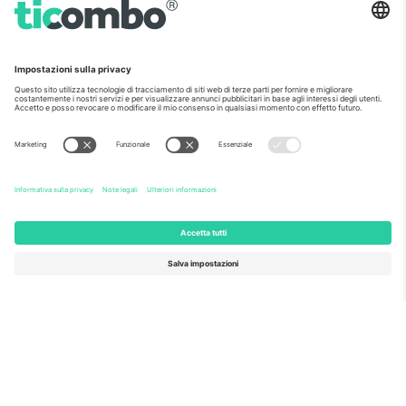
Ticombo® è ora la piattaforma di rivendita
più seguita in Europa. Grazie!
INIZIA A VENDERE
Sigillo di eccellenza da parte della
Commissione europea
Ticombo GmbH (società madre) è riconosciuta
nell'ambito di Horizon 2020, il programma di
finanziamento della ricerca e dell'innovazione dell'UE,
per la sua proposta n. 782393.