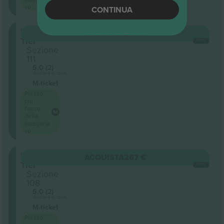
su
CONTINUA
Lower
ACQUISTA
267 €
Tier
OGNI
Sezione
111
5.0 (2)
Venditore di attività
M-ticket
Prezzo
più
basso
della
categoria
su
Lower
ACQUISTA
267 €
Tier
OGNI
Sezione
108
5.0 (2)
Venditore di attività
M-ticket
Prezzo