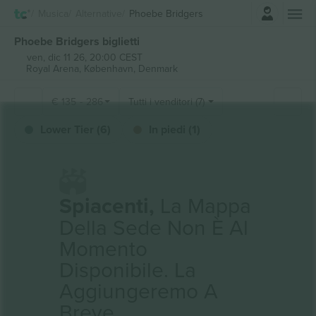
Accesso
Musica
Alternative
Phoebe Bridgers
Phoebe Bridgers biglietti
ven, dic 11 26, 20:00 CEST
Royal Arena,
København, Denmark
€
135
-
286
Tutti i venditori (7)
Lower Tier (6)
In piedi (1)
Spiacenti,
La Mappa
Della Sede Non È Al
Momento
Disponibile. La
Aggiungeremo A
Breve.