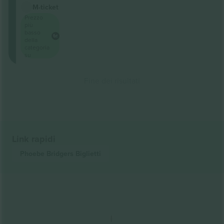
M-ticket
Prezzo
più
basso
della
categoria
su
Fine dei risultati
Link rapidi
Phoebe Bridgers
Biglietti