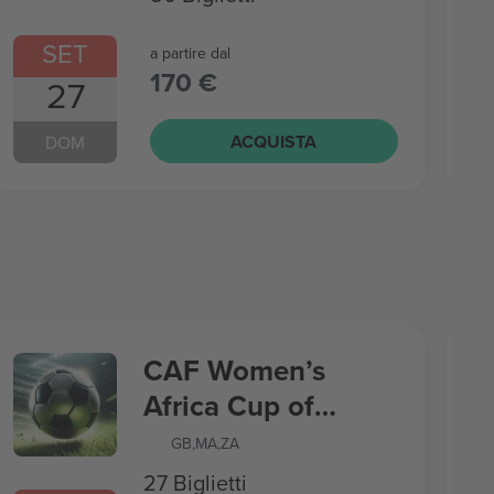
SET
a partire dal
170 €
27
ACQUISTA
DOM
CAF Women’s
Africa Cup of
Nations
GB
,
MA
,
ZA
27 Biglietti