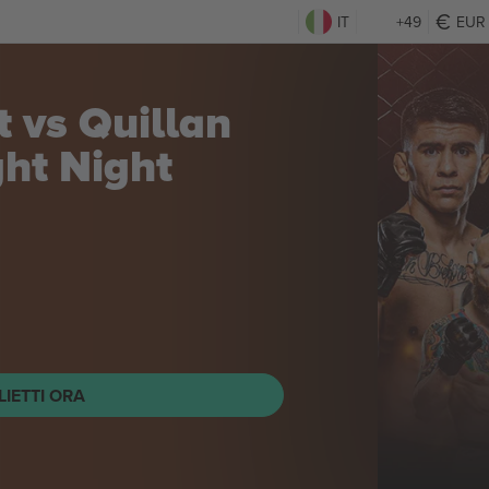
IT
+49
EUR
 vs Quillan
ght Night
LIETTI ORA