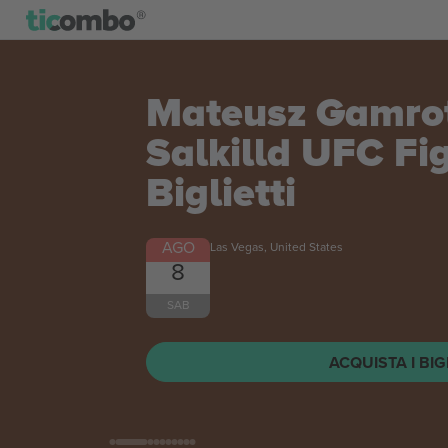
Mateusz Gamrot
Salkilld UFC Fi
Biglietti
AGO
Las Vegas, United States
8
SAB
ACQUISTA I BIG