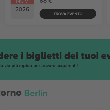
NOV
68 €
2026
TROVA EVENTO
ere i biglietti dei tuoi e
 la via più rapida per trovare acquirenti!
Berlin
torno