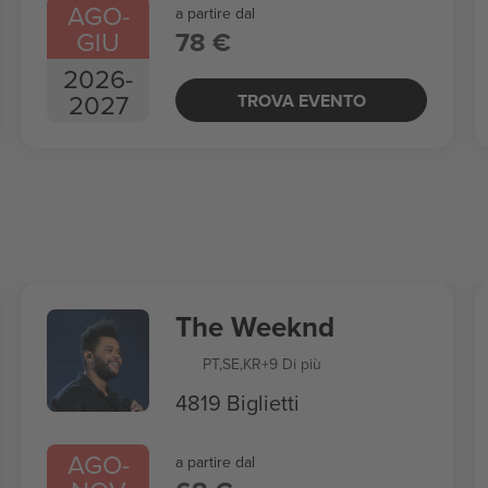
AGO
-
a partire dal
GIU
78 €
2026
-
2027
TROVA EVENTO
The Weeknd
PT
,
SE
,
KR
+9 Di più
4819 Biglietti
AGO
-
a partire dal