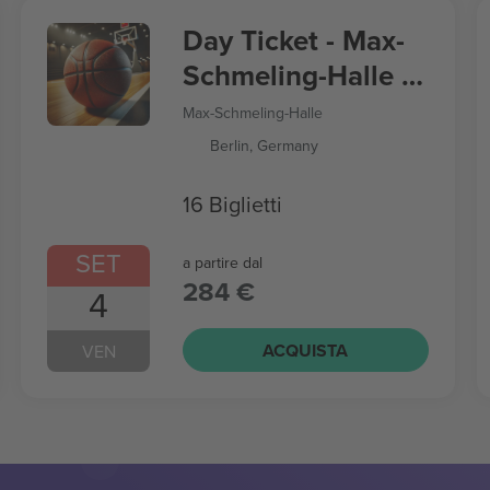
Day Ticket - Max-
Schmeling-Halle -
Women’s
Max-Schmeling-Halle
Basketball World
Berlin, Germany
Cup
16 Biglietti
SET
a partire dal
284 €
4
ACQUISTA
VEN