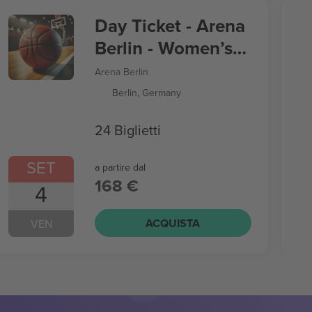
Day Ticket - Arena
Berlin - Women’s
Basketball World
Arena Berlin
Cup
Berlin, Germany
24 Biglietti
SET
a partire dal
168 €
4
ACQUISTA
VEN