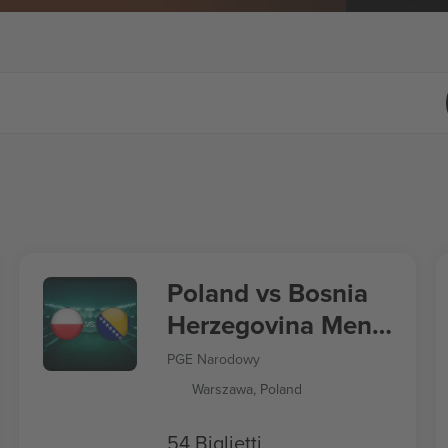
Poland vs Bosnia
Herzegovina Men's
Nations League
PGE Narodowy
Warszawa, Poland
54 Biglietti