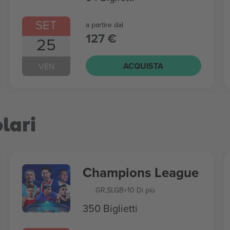
SET
a partire dal
127 €
25
ACQUISTA
VEN
lari
Champions League
GR
,
SI
,
GB
+10 Di più
350 Biglietti