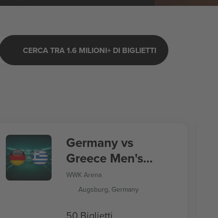
CERCA TRA 1.6 MILIONI+ DI BIGLIETTI
Germany vs
Greece Men's
Nations League
WWK Arena
Augsburg, Germany
50 Biglietti