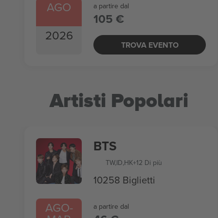
AGO
a partire dal
105 €
2026
TROVA EVENTO
Artisti Popolari
BTS
TW
,
ID
,
HK
+12 Di più
10258 Biglietti
AGO
-
a partire dal