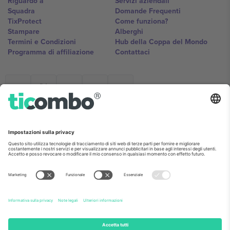
Riguardo a
Servizi aziendali
Squadra
Domande Frequenti
TixProtect
Come funziona?
Stampare
Alberghi
Termini e Condizioni
Hub della Coppa del Mondo
Programma di affiliazione
Contattaci
Ticombo Italia
Mimi Balkanska 132, 1540, Sofia,
Bulgaria
L'entità giuridica del fornitore della piattaforma potrebbe variare in
base alla località, all'evento e/o al dominio. Per i dettagli controlla la
pagina specifica dell'evento, l'impronta e i termini.,
Stampare
e