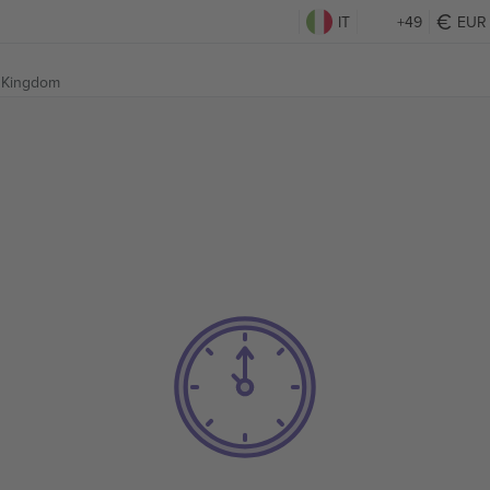
IT
+49
EUR
d Kingdom