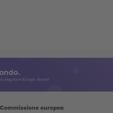
mondo.
iù seguita in Europa. Grazie!
la Commissione europea