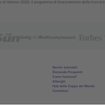
 di Horizon 2020, il programma di finanziamento della ricerca e
Servizi aziendali
Domande Frequenti
Come funziona?
Alberghi
Hub della Coppa del Mondo
Contattaci