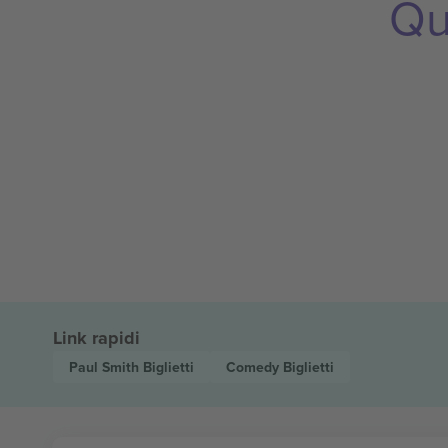
Qu
Link rapidi
Paul Smith
Biglietti
Comedy
Biglietti