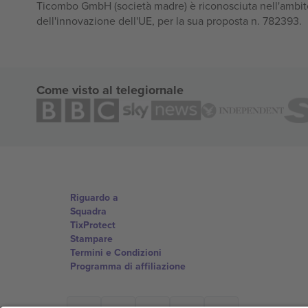
Ticombo GmbH (società madre) è riconosciuta nell'ambito
dell'innovazione dell'UE, per la sua proposta n. 782393.
Come visto al telegiornale
Riguardo a
Squadra
TixProtect
Stampare
Termini e Condizioni
Programma di affiliazione