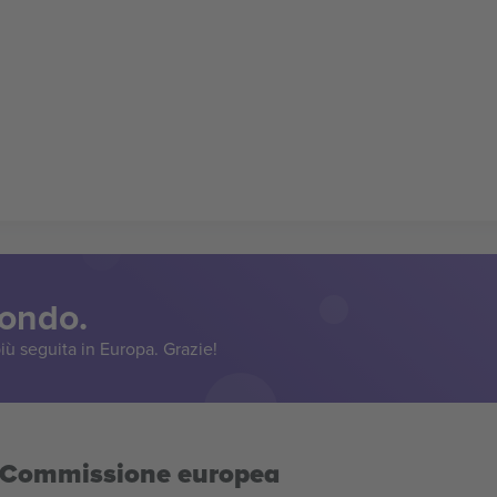
mondo.
iù seguita in Europa. Grazie!
la Commissione europea