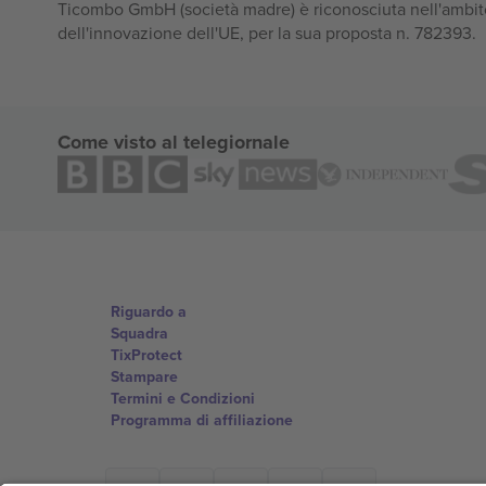
Ticombo GmbH (società madre) è riconosciuta nell'ambito
dell'innovazione dell'UE, per la sua proposta n. 782393.
Come visto al telegiornale
Riguardo a
Squadra
TixProtect
Stampare
Termini e Condizioni
Programma di affiliazione