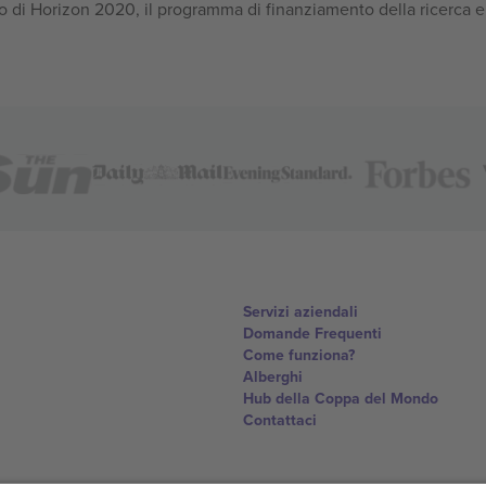
 di Horizon 2020, il programma di finanziamento della ricerca e
Servizi aziendali
Domande Frequenti
Come funziona?
Alberghi
Hub della Coppa del Mondo
Contattaci