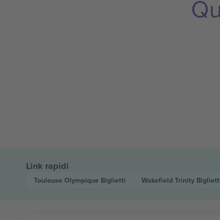
Qu
Link rapidi
Toulouse Olympique
Biglietti
Wakefield Trinity
Bigliett