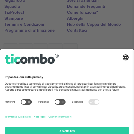
Riguardo a
Servizi aziendali
Squadra
Domande Frequenti
TixProtect
Come funziona?
Stampare
Alberghi
Termini e Condizioni
Hub della Coppa del Mondo
Programma di affiliazione
Contattaci
Ticombo Italia
Mimi Balkanska 132, 1540, Sofia,
Bulgaria
L'entità giuridica del fornitore della piattaforma potrebbe variare in
base alla località, all'evento e/o al dominio. Per i dettagli controlla la
pagina specifica dell'evento, l'impronta e i termini.,
Stampare
e