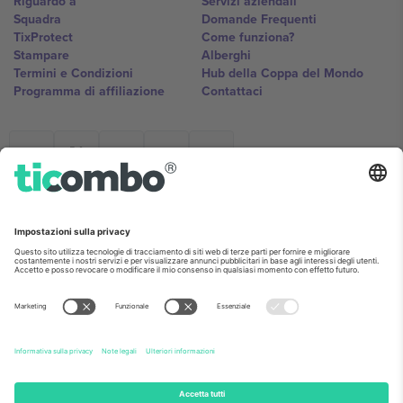
Riguardo a
Servizi aziendali
Squadra
Domande Frequenti
TixProtect
Come funziona?
Stampare
Alberghi
Termini e Condizioni
Hub della Coppa del Mondo
Programma di affiliazione
Contattaci
Ticombo Italia
Mimi Balkanska 132, 1540, Sofia,
Bulgaria
L'entità giuridica del fornitore della piattaforma potrebbe variare in
base alla località, all'evento e/o al dominio. Per i dettagli controlla la
pagina specifica dell'evento, l'impronta e i termini.,
Stampare
e