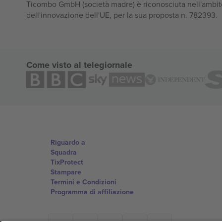
Ticombo GmbH (società madre) è riconosciuta nell'ambito
dell'innovazione dell'UE, per la sua proposta n. 782393.
Come visto al telegiornale
Riguardo a
Squadra
TixProtect
Stampare
Termini e Condizioni
Programma di affiliazione