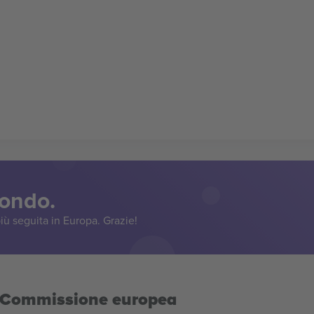
mondo.
iù seguita in Europa. Grazie!
la Commissione europea