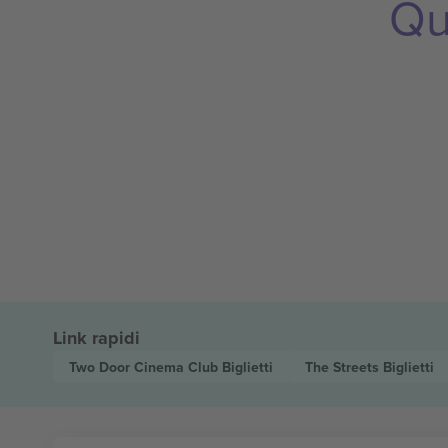
Qu
Link rapidi
Two Door Cinema Club
Biglietti
The Streets
Biglietti