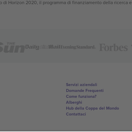
 di Horizon 2020, il programma di finanziamento della ricerca e
Servizi aziendali
Domande Frequenti
Come funziona?
Alberghi
Hub della Coppa del Mondo
Contattaci