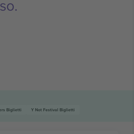
so.
ters
Biglietti
Y Not Festival
Biglietti