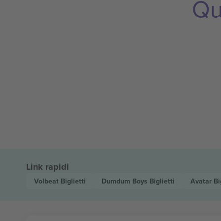
Qu
Link rapidi
Volbeat
Biglietti
Dumdum Boys
Biglietti
Avatar
Bi