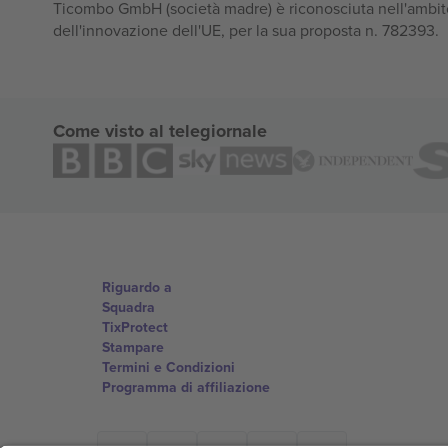
Ticombo GmbH (società madre) è riconosciuta nell'ambito
dell'innovazione dell'UE, per la sua proposta n. 782393.
Come visto al telegiornale
Riguardo a
Squadra
TixProtect
Stampare
Termini e Condizioni
Programma di affiliazione