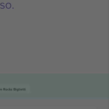
so.
im Rocks
Biglietti