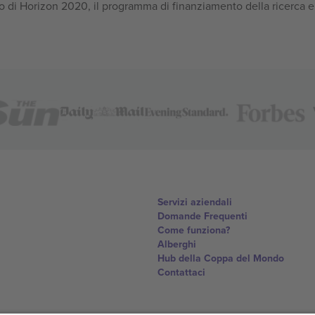
 di Horizon 2020, il programma di finanziamento della ricerca e
Servizi aziendali
Domande Frequenti
Come funziona?
Alberghi
Hub della Coppa del Mondo
Contattaci