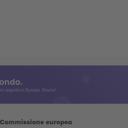
mondo.
iù seguita in Europa. Grazie!
la Commissione europea