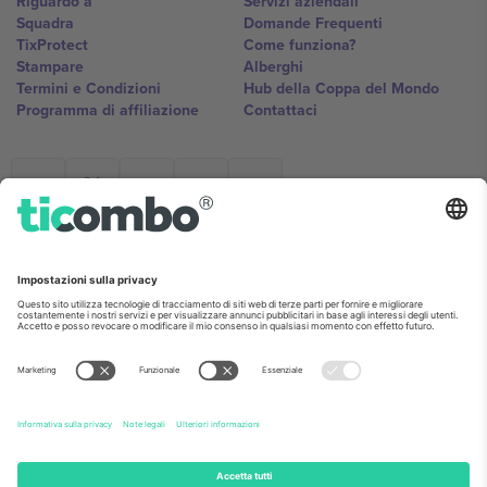
Riguardo a
Servizi aziendali
Squadra
Domande Frequenti
TixProtect
Come funziona?
Stampare
Alberghi
Termini e Condizioni
Hub della Coppa del Mondo
Programma di affiliazione
Contattaci
Ticombo Italia
Mimi Balkanska 132, 1540, Sofia,
Bulgaria
L'entità giuridica del fornitore della piattaforma potrebbe variare in
base alla località, all'evento e/o al dominio. Per i dettagli controlla la
pagina specifica dell'evento, l'impronta e i termini.,
Stampare
e