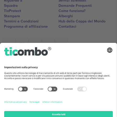
Riguardo a
Servizi aziendali
Squadra
Domande Frequenti
TixProtect
Come funziona?
Stampare
Alberghi
Termini e Condizioni
Hub della Coppa del Mondo
Programma di affiliazione
Contattaci
Ticombo Italia
Mimi Balkanska 132, 1540, Sofia,
Bulgaria
L'entità giuridica del fornitore della piattaforma potrebbe variare in
base alla località, all'evento e/o al dominio. Per i dettagli controlla la
pagina specifica dell'evento, l'impronta e i termini.,
Stampare
e