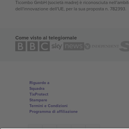
Ticombo GmbH (società madre) è riconosciuta nell'ambito
dell'innovazione dell'UE, per la sua proposta n. 782393.
Come visto al telegiornale
Riguardo a
Squadra
TixProtect
Stampare
Termini e Condizioni
Programma di affiliazione