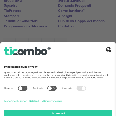
Riguardo a
Servizi aziendali
Squadra
Domande Frequenti
TixProtect
Come funziona?
Stampare
Alberghi
Termini e Condizioni
Hub della Coppa del Mondo
Programma di affiliazione
Contattaci
Ticombo Italia
Mimi Balkanska 132, 1540, Sofia,
Bulgaria
L'entità giuridica del fornitore della piattaforma potrebbe variare in
base alla località, all'evento e/o al dominio. Per i dettagli controlla la
pagina specifica dell'evento, l'impronta e i termini.,
Stampare
e