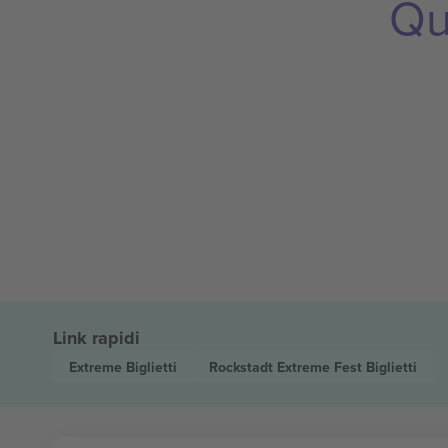
Qu
Link rapidi
Extreme
Biglietti
Rockstadt Extreme Fest
Biglietti