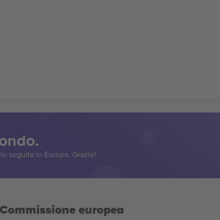
mondo.
iù seguita in Europa. Grazie!
la Commissione europea