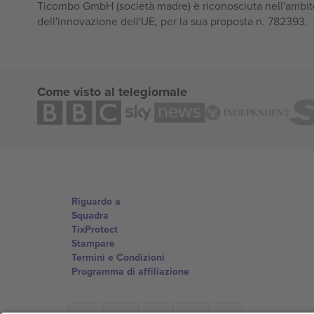
Ticombo GmbH (società madre) è riconosciuta nell'ambito
dell'innovazione dell'UE, per la sua proposta n. 782393.
Come visto al telegiornale
Riguardo a
Squadra
TixProtect
Stampare
Termini e Condizioni
Programma di affiliazione