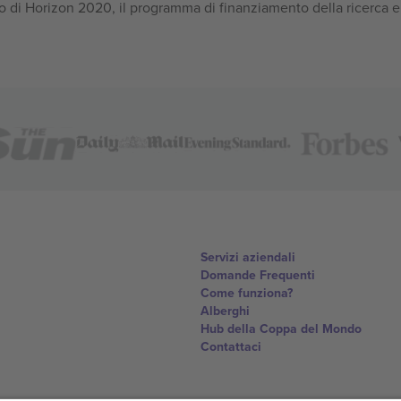
 di Horizon 2020, il programma di finanziamento della ricerca e
Servizi aziendali
Domande Frequenti
Come funziona?
Alberghi
Hub della Coppa del Mondo
Contattaci