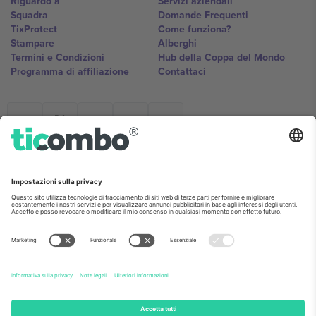
Riguardo a
Servizi aziendali
Squadra
Domande Frequenti
TixProtect
Come funziona?
Stampare
Alberghi
Termini e Condizioni
Hub della Coppa del Mondo
Programma di affiliazione
Contattaci
Ticombo Italia
Mimi Balkanska 132, 1540, Sofia,
Bulgaria
L'entità giuridica del fornitore della piattaforma potrebbe variare in
base alla località, all'evento e/o al dominio. Per i dettagli controlla la
pagina specifica dell'evento, l'impronta e i termini.,
Stampare
e