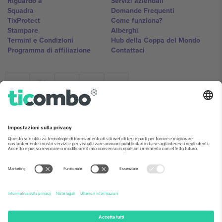
Riguardo a
Servizi aziendali
Squadra
Domande Frequenti
TixProtect
Come funziona?
Stampare
Alberghi
Termini e Condizioni
Hub della Coppa del Mondo
Programma di affiliazione
Contattaci
Ticombo Italia
Mimi Balkanska 132, 1540, Sofia,
Bulgaria
L'entità giuridica del fornitore della piattaforma potrebbe variare in
base alla località, all'evento e/o al dominio. Per i dettagli controlla la
pagina specifica dell'evento, l'impronta e i termini.,
Stampare
e