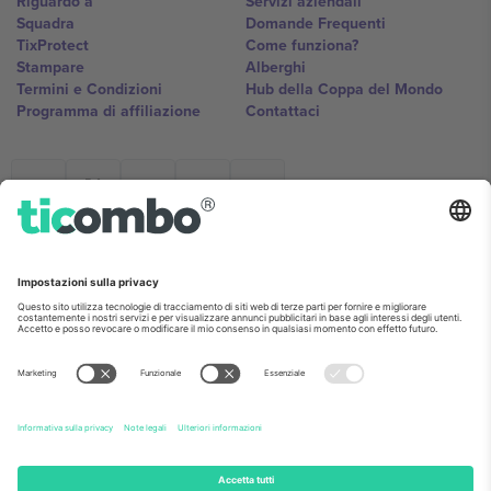
Riguardo a
Servizi aziendali
Squadra
Domande Frequenti
TixProtect
Come funziona?
Stampare
Alberghi
Termini e Condizioni
Hub della Coppa del Mondo
Programma di affiliazione
Contattaci
Ticombo Italia
Mimi Balkanska 132, 1540, Sofia,
Bulgaria
L'entità giuridica del fornitore della piattaforma potrebbe variare in
base alla località, all'evento e/o al dominio. Per i dettagli controlla la
pagina specifica dell'evento, l'impronta e i termini.,
Stampare
e