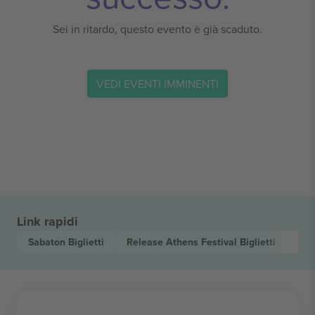
Sei in ritardo, questo evento è già scaduto.
VEDI EVENTI IMMINENTI
Link rapidi
Sabaton
Biglietti
Release Athens Festival
Biglietti
Re