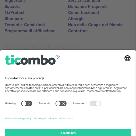
Riguardo a
Servizi aziendali
Squadra
Domande Frequenti
TixProtect
Come funziona?
Stampare
Alberghi
Termini e Condizioni
Hub della Coppa del Mondo
Programma di affiliazione
Contattaci
Ticombo Italia
Mimi Balkanska 132, 1540, Sofia,
Bulgaria
L'entità giuridica del fornitore della piattaforma potrebbe variare in
base alla località, all'evento e/o al dominio. Per i dettagli controlla la
pagina specifica dell'evento, l'impronta e i termini.,
Stampare
e