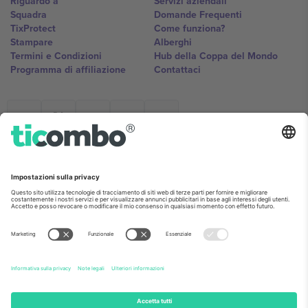
Riguardo a
Servizi aziendali
Squadra
Domande Frequenti
TixProtect
Come funziona?
Stampare
Alberghi
Termini e Condizioni
Hub della Coppa del Mondo
Programma di affiliazione
Contattaci
Ticombo Italia
Mimi Balkanska 132, 1540, Sofia,
Bulgaria
L'entità giuridica del fornitore della piattaforma potrebbe variare in
base alla località, all'evento e/o al dominio. Per i dettagli controlla la
pagina specifica dell'evento, l'impronta e i termini.,
Stampare
e