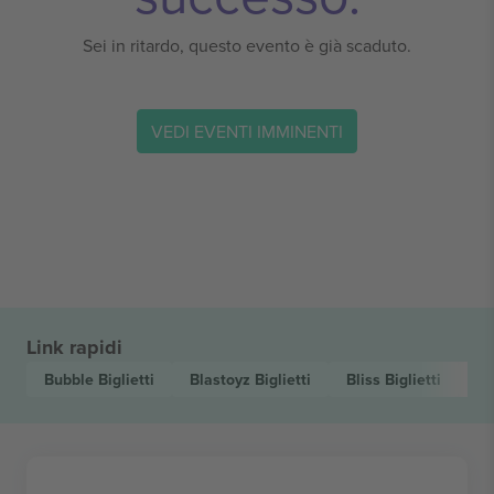
Sei in ritardo, questo evento è già scaduto.
VEDI EVENTI IMMINENTI
Link rapidi
Bubble
Biglietti
Blastoyz
Biglietti
Bliss
Biglietti
Da