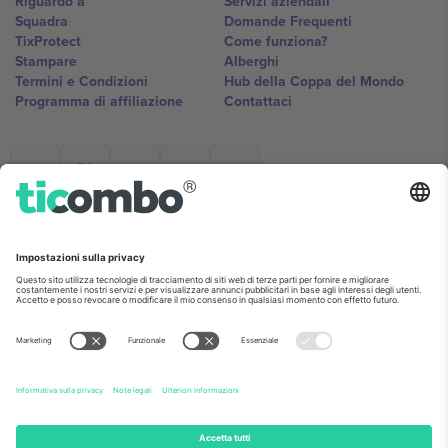
Riguardo a
Servizi aziendali
Squadra
Domande Frequenti
TixProtect
Come funziona?
Stampare
Alberghi
Termini e Condizioni
Hub della Coppa del Mondo
Programma di affiliazione
Contattaci
Ticombo Italia
Mimi Balkanska 132, 1540, Sofia,
Bulgaria
L'entità giuridica del fornitore della piattaforma potrebbe variare in
base alla località, all'evento e/o al dominio. Per i dettagli controlla la
pagina specifica dell'evento, l'impronta e i termini.,
Stampare
e