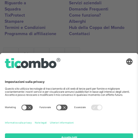
Riguardo a
Servizi aziendali
Squadra
Domande Frequenti
TixProtect
Come funziona?
Stampare
Alberghi
Termini e Condizioni
Hub della Coppa del Mondo
Programma di affiliazione
Contattaci
Ticombo Italia
Mimi Balkanska 132, 1540, Sofia,
Bulgaria
L'entità giuridica del fornitore della piattaforma potrebbe variare in
base alla località, all'evento e/o al dominio. Per i dettagli controlla la