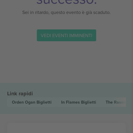
Sei in ritardo, questo evento è già scaduto.
VEDI EVENTI IMMINENTI
Link rapidi
Orden Ogan
Biglietti
In Flames
Biglietti
The Rasmus
B