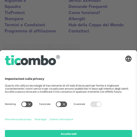
Riguardo a
Servizi aziendali
Squadra
Domande Frequenti
TixProtect
Come funziona?
Stampare
Alberghi
Termini e Condizioni
Hub della Coppa del Mondo
Programma di affiliazione
Contattaci
Ticombo Italia
Mimi Balkanska 132, 1540, Sofia,
Bulgaria
L'entità giuridica del fornitore della piattaforma potrebbe variare in
base alla località, all'evento e/o al dominio. Per i dettagli controlla la
pagina specifica dell'evento, l'impronta e i termini.,
Stampare
e