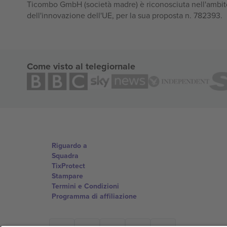
Ticombo GmbH (società madre) è riconosciuta nell'ambito
dell'innovazione dell'UE, per la sua proposta n. 782393.
Come visto al telegiornale
Riguardo a
Squadra
TixProtect
Stampare
Termini e Condizioni
Programma di affiliazione