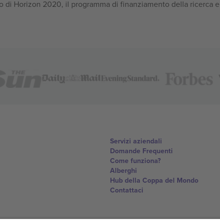
 di Horizon 2020, il programma di finanziamento della ricerca e
Servizi aziendali
Domande Frequenti
Come funziona?
Alberghi
Hub della Coppa del Mondo
Contattaci