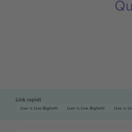
Qu
Link rapidi
Live /s Live
Biglietti
Live /s Live
Biglietti
Live /s L