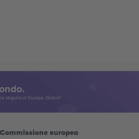
mondo.
iù seguita in Europa. Grazie!
la Commissione europea