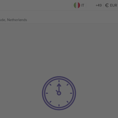
IT
+49
EUR
de, Netherlands