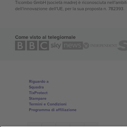
Ticombo GmbH (società madre) è riconosciuta nell'ambito
dell'innovazione dell'UE, per la sua proposta n. 782393.
Come visto al telegiornale
Riguardo a
Squadra
TixProtect
Stampare
Termini e Condizioni
Programma di affiliazione