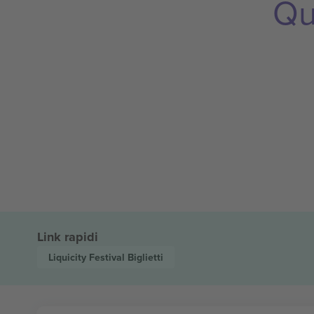
Qu
Link rapidi
Liquicity Festival
Biglietti