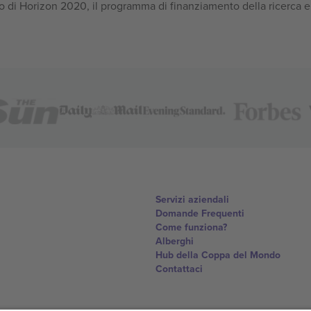
 di Horizon 2020, il programma di finanziamento della ricerca e
Servizi aziendali
Domande Frequenti
Come funziona?
Alberghi
Hub della Coppa del Mondo
Contattaci