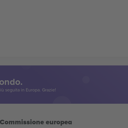
mondo.
iù seguita in Europa. Grazie!
la Commissione europea