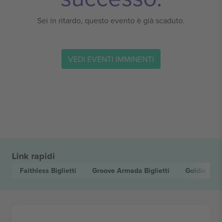
Sei in ritardo, questo evento è già scaduto.
VEDI EVENTI IMMINENTI
Link rapidi
Faithless
Biglietti
Groove Armada
Biglietti
Goldie
Bigl