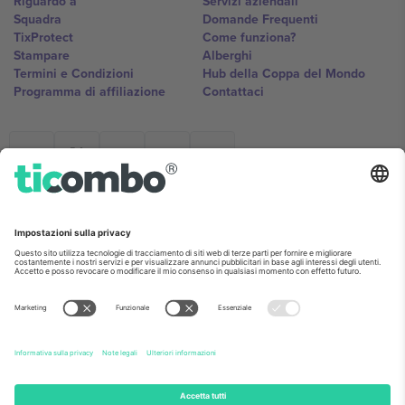
Riguardo a
Servizi aziendali
Squadra
Domande Frequenti
TixProtect
Come funziona?
Stampare
Alberghi
Termini e Condizioni
Hub della Coppa del Mondo
Programma di affiliazione
Contattaci
Ticombo Italia
Mimi Balkanska 132, 1540, Sofia,
Bulgaria
L'entità giuridica del fornitore della piattaforma potrebbe variare in
base alla località, all'evento e/o al dominio. Per i dettagli controlla la
pagina specifica dell'evento, l'impronta e i termini.,
Stampare
e