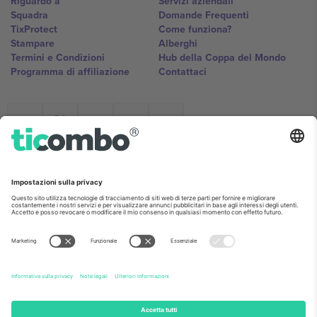
Riguardo a
Servizi aziendali
Squadra
Domande Frequenti
TixProtect
Come funziona?
Stampare
Alberghi
Termini e Condizioni
Hub della Coppa del Mondo
Programma di affiliazione
Contattaci
Ticombo Italia
Mimi Balkanska 132, 1540, Sofia,
Bulgaria
L'entità giuridica del fornitore della piattaforma potrebbe variare in
base alla località, all'evento e/o al dominio. Per i dettagli controlla la
pagina specifica dell'evento, l'impronta e i termini.,
Stampare
e