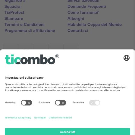
Riguardo a
Servizi aziendali
Squadra
Domande Frequenti
TixProtect
Come funziona?
Stampare
Alberghi
Termini e Condizioni
Hub della Coppa del Mondo
Programma di affiliazione
Contattaci
Ticombo Italia
Mimi Balkanska 132, 1540, Sofia,
Bulgaria
L'entità giuridica del fornitore della piattaforma potrebbe variare in
base alla località, all'evento e/o al dominio. Per i dettagli controlla la
pagina specifica dell'evento, l'impronta e i termini.,
Stampare
e