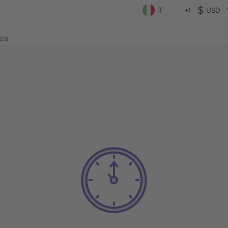
IT
+1
USD
cia