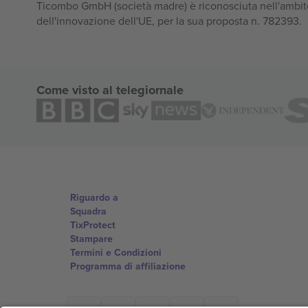
Ticombo GmbH (società madre) è riconosciuta nell'ambito
dell'innovazione dell'UE, per la sua proposta n. 782393.
Come visto al telegiornale
Riguardo a
Squadra
TixProtect
Stampare
Termini e Condizioni
Programma di affiliazione