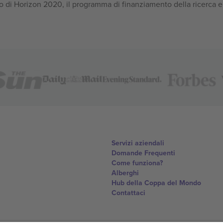
 di Horizon 2020, il programma di finanziamento della ricerca e
Servizi aziendali
Domande Frequenti
Come funziona?
Alberghi
Hub della Coppa del Mondo
Contattaci