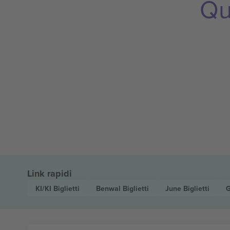
Qu
Link rapidi
KI/KI
Biglietti
Benwal
Biglietti
June
Biglietti
G