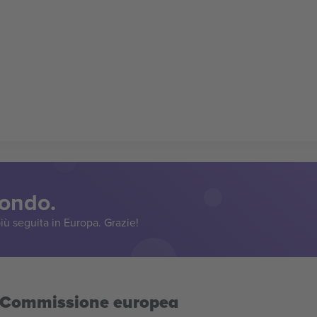
mondo.
iù seguita in Europa. Grazie!
la Commissione europea