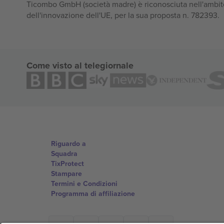
Ticombo GmbH (società madre) è riconosciuta nell'ambito
dell'innovazione dell'UE, per la sua proposta n. 782393.
Come visto al telegiornale
Riguardo a
Squadra
TixProtect
Stampare
Termini e Condizioni
Programma di affiliazione