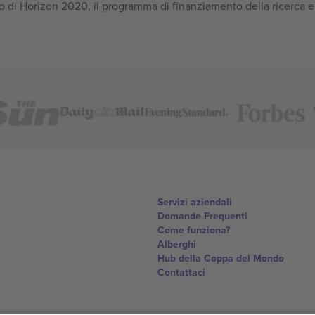
 di Horizon 2020, il programma di finanziamento della ricerca e
Servizi aziendali
Domande Frequenti
Come funziona?
Alberghi
Hub della Coppa del Mondo
Contattaci