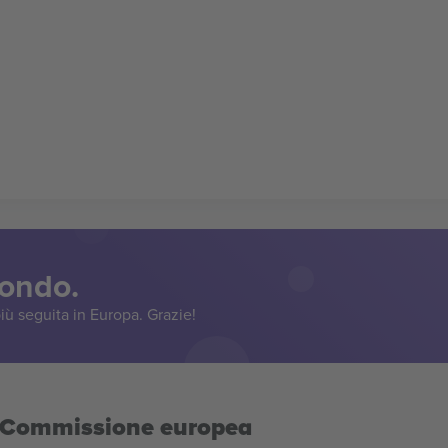
mondo.
iù seguita in Europa. Grazie!
la Commissione europea