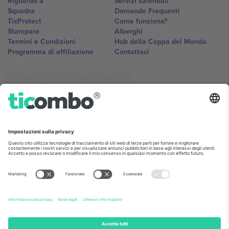
Riguardo a
Servizi aziendali
Squadra
Domande Frequenti
TixProtect
Come funziona?
Stampare
Alberghi
Termini e Condizioni
Hub della Coppa del Mondo
Programma di affiliazione
Contattaci
Ticombo Italia
Mimi Balkanska 132, 1540, Sofia,
Bulgaria
L'entità giuridica del fornitore della piattaforma potrebbe variare in
base alla località, all'evento e/o al dominio. Per i dettagli controlla la
pagina specifica dell'evento, l'impronta e i termini.,
Stampare
e