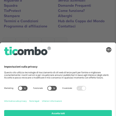
Riguardo a
Servizi aziendali
Squadra
Domande Frequenti
TixProtect
Come funziona?
Stampare
Alberghi
Termini e Condizioni
Hub della Coppa del Mondo
Programma di affiliazione
Contattaci
Ticombo Italia
Mimi Balkanska 132, 1540, Sofia,
Bulgaria
L'entità giuridica del fornitore della piattaforma potrebbe variare in
base alla località, all'evento e/o al dominio. Per i dettagli controlla la
pagina specifica dell'evento, l'impronta e i termini.,
Stampare
e