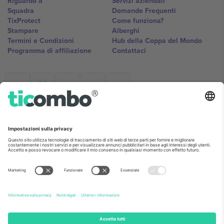
Riguardo a
Servizi aziendali
Squadra
Domande Frequenti
TixProtect
Come funziona?
Stampare
Alberghi
Termini e Condizioni
Hub della Coppa del Mondo
Programma di affiliazione
Contattaci
Ticombo Italia
Mimi Balkanska 132, 1540, Sofia,
Bulgaria
L'entità giuridica del fornitore della piattaforma potrebbe variare in
base alla località, all'evento e/o al dominio. Per i dettagli controlla la
pagina specifica dell'evento, l'impronta e i termini.,
Stampare
e