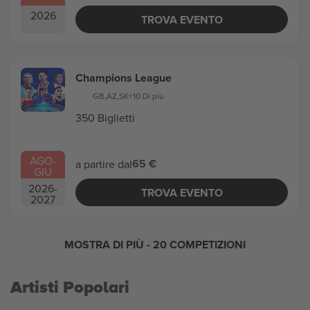
2026
TROVA EVENTO
Champions League
GB
,
AZ
,
SK
+10 Di più
350 Biglietti
AGO
-
65 €
a partire dal
GIU
2026
-
TROVA EVENTO
2027
MOSTRA DI PIÙ
- 20 COMPETIZIONI
Artisti Popolari