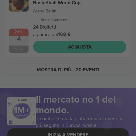
Basketball World Cup
Arena Berlin
Berlin, Germany
24 Biglietti
SET
168 €
a partire dal
4
ACQUISTA
VEN
MOSTRA DI PIÙ
- 20 EVENTI
Il mercato no 1 del
GRAZIE!
mondo.
Ticombo® è ora la piattaforma di rivendita
più seguita in Europa. Grazie!
INIZIA A VENDERE