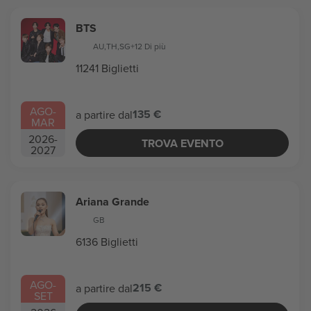
BTS
AU
,
TH
,
SG
+12 Di più
11241 Biglietti
AGO
-
135 €
a partire dal
MAR
2026
-
TROVA EVENTO
2027
Ariana Grande
GB
6136 Biglietti
AGO
-
215 €
a partire dal
SET