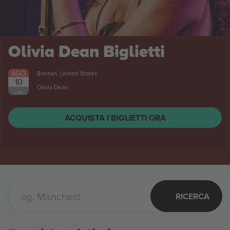
Stal Mielec vs Stal
Rzeszów 1 Liga
Biglietti
AGO
Mielec, Poland
8
SAB
ACQUISTA I BIGLIETTI ORA
RICERCA