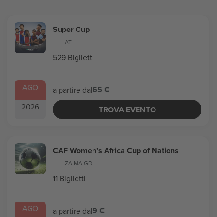
Super Cup
AT
529 Biglietti
AGO
65 €
a partire dal
2026
TROVA EVENTO
CAF Women’s Africa Cup of Nations
ZA
,
MA
,
GB
11 Biglietti
AGO
9 €
a partire dal