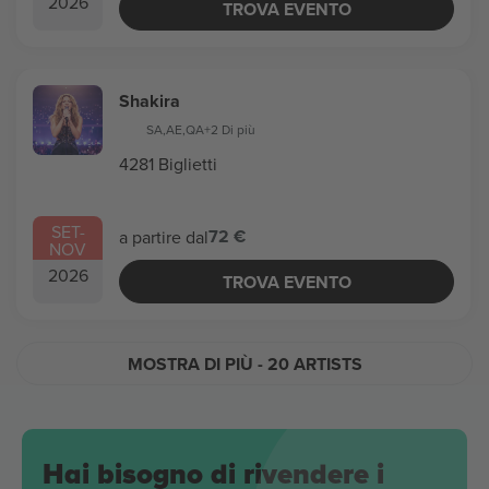
2026
TROVA EVENTO
Shakira
SA
,
AE
,
QA
+2 Di più
4281 Biglietti
SET
-
72 €
a partire dal
NOV
2026
TROVA EVENTO
MOSTRA DI PIÙ
- 20 ARTISTS
Hai bisogno di rivendere i