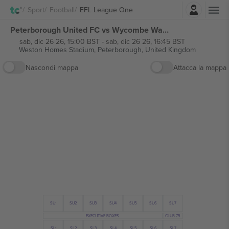
Accesso
Sport
Football
EFL League One
Peterborough United FC vs Wycombe Wanderers FC EFL League One biglietti
sab, dic 26 26, 15:00 BST
-
sab, dic 26 26, 16:45 BST
Weston Homes Stadium,
Peterborough, United Kingdom
Nascondi mappa
Attacca la mappa
SU3
SU4
SU6
SU2
SU7
SU1
SU5
EXECUTIVE BOXES
CLUB 75
SL1
SL3
SL2
SL5
SL6
SL4
SL7