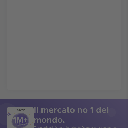
Il mercato no 1 del
GRAZIE!
mondo.
Ticombo® è ora la piattaforma di rivendita