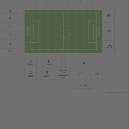
E6
W1
E5
E4
W2
E3
E2
W3
E1
B
A
E
Lower
Lower
DIRECTORS
A
B
BOX
D
C
Upper
Upper
EXECUTIVE
SUITE
FAN ZONE
© 2024 Ticombo. All rights reserved