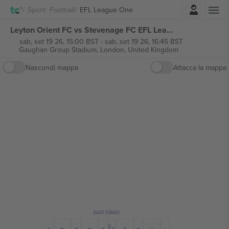
Accesso
Sport
Football
EFL League One
Leyton Orient FC vs Stevenage FC EFL League One biglietti
sab, set 19 26, 15:00 BST
-
sab, set 19 26, 16:45 BST
Gaughan Group Stadium,
London, United Kingdom
Nascondi mappa
Attacca la mappa
EAST STAND