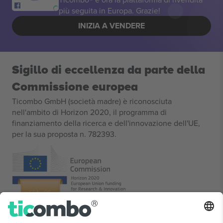
più seguita in Europa. Grazie!
INIZIA A VENDERE
Sigillo di eccellenza da parte della
Commissione europea
Ticombo GmbH (società madre) è riconosciuta
nell'ambito di Horizon 2020, il programma di
finanziamento della ricerca e dell'innovazione dell'UE,
per la sua proposta n. 782393.