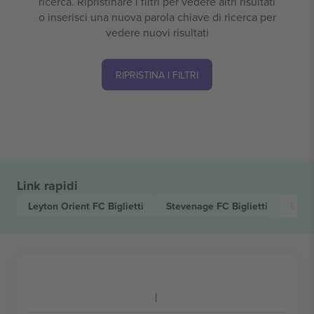
ricerca. Ripristinare i filtri per vedere altri risultati
o inserisci una nuova parola chiave di ricerca per
vedere nuovi risultati
RIPRISTINA I FILTRI
Link rapidi
Leyton Orient FC
Biglietti
Stevenage FC
Biglietti
EFL 