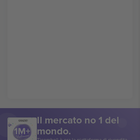
Il mercato no 1 del
GRAZIE!
mondo.
Ticombo® è ora la piattaforma di rivendita