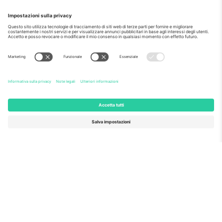
Come visto al telegiornale
Riguardo a
Servizi aziendali
Squadra
Domande Frequenti
TixProtect
Come funziona?