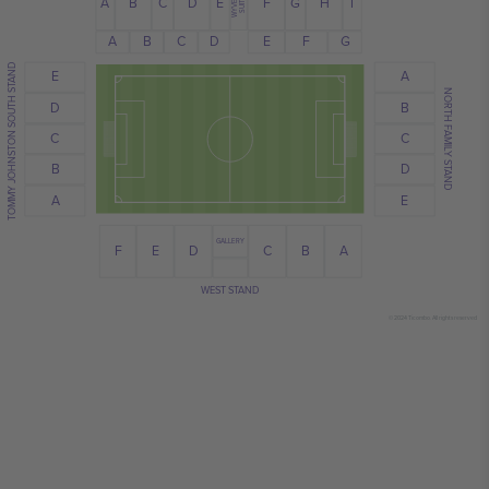
WYVERN
C
G
A
E
I
H
B
D
F
SUITE
C
D
E
B
A
F
G
TOMMY JOHNSTON SOUTH STAND
E
A
NORTH FAMILY STAND
B
D
C
C
B
D
A
E
GALLERY
B
E
D
F
A
C
WEST STAND
© 2024 Ticombo. All rights reserved