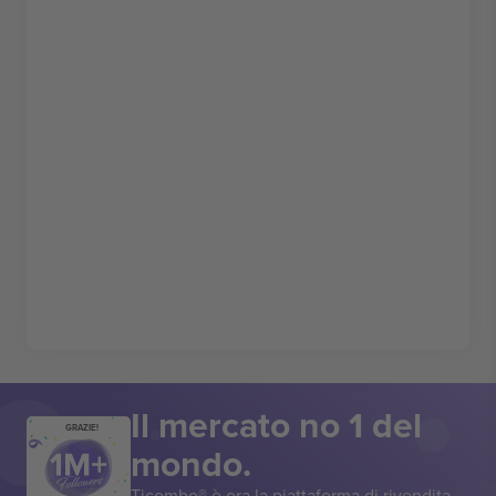
Il mercato no 1 del
GRAZIE!
mondo.
Ticombo® è ora la piattaforma di rivendita