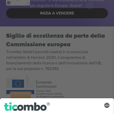
più seguita in Europa. Grazie!
INIZIA A VENDERE
Sigillo di eccellenza da parte della
Commissione europea
Ticombo GmbH (società madre) è riconosciuta
nell'ambito di Horizon 2020, il programma di
finanziamento della ricerca e dell'innovazione dell'UE,
per la sua proposta n. 782393.