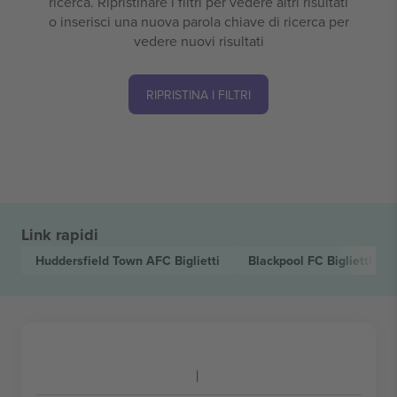
ricerca. Ripristinare i filtri per vedere altri risultati
o inserisci una nuova parola chiave di ricerca per
vedere nuovi risultati
RIPRISTINA I FILTRI
Link rapidi
Huddersfield Town AFC
Biglietti
Blackpool FC
Biglietti