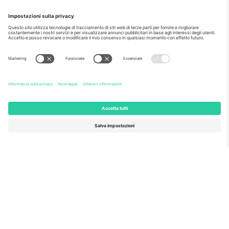
Come visto al telegiornale
Riguardo a
Servizi aziendali
Squadra
Domande Frequenti
TixProtect
Come funziona?