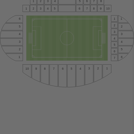
1
2
3
4
5
6
7
8
1
2
3
4
5
6
7
8
9
10
1
1
6
2
2
5
3
4
3
4
4
3
5
5
2
6
6
1
7
3
2
1
5
4
9
8
7
6
10