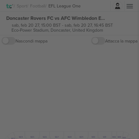
Accesso
Sport
Football
EFL League One
Doncaster Rovers FC vs AFC Wimbledon EFL League One biglietti
sab, feb 20 27, 15:00 BST
-
sab, feb 20 27, 16:45 BST
Eco-Power Stadium,
Doncaster, United Kingdom
Nascondi mappa
Attacca la mappa
W30
W27
W29
W31
W32
W24
W26
W28
W25
W33
N34
W23