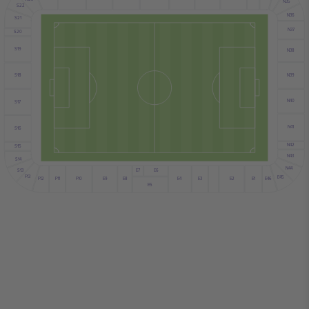
N35
S22
N36
S21
N37
S20
S19
N38
N39
S18
N40
S17
N41
S16
N42
S15
N43
S14
N44
S13
E6
E7
F13
E45
F12
E9
E4
E2
E8
E3
F10
E1
F11
E46
E5