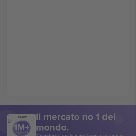
Il mercato no 1 del
GRAZIE!
mondo.
Ticombo® è ora la piattaforma di rivendita