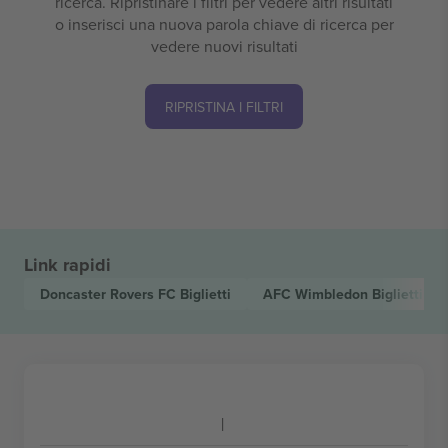
ricerca. Ripristinare i filtri per vedere altri risultati
o inserisci una nuova parola chiave di ricerca per
vedere nuovi risultati
RIPRISTINA I FILTRI
Link rapidi
Doncaster Rovers FC
Biglietti
AFC Wimbledon
Biglietti