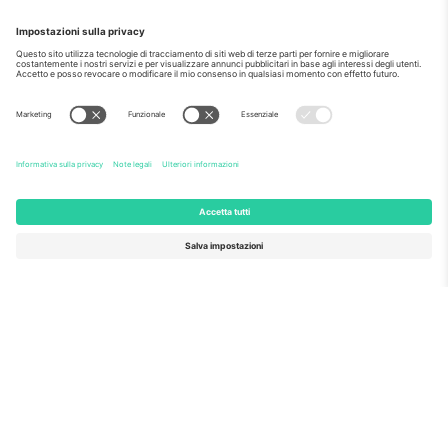
Come visto al telegiornale
Riguardo a
Servizi aziendali
Squadra
Domande Frequenti
TixProtect
Come funziona?