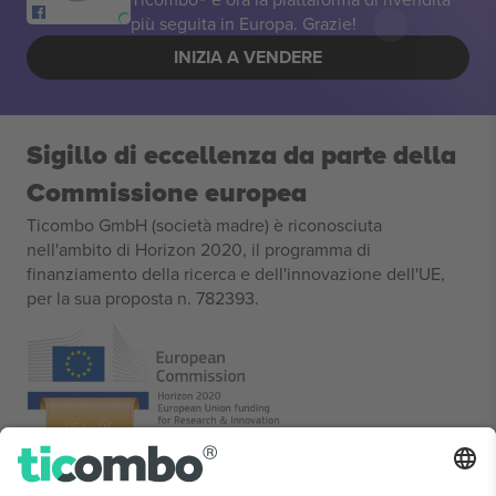
più seguita in Europa. Grazie!
INIZIA A VENDERE
Sigillo di eccellenza da parte della
Commissione europea
Ticombo GmbH (società madre) è riconosciuta
nell'ambito di Horizon 2020, il programma di
finanziamento della ricerca e dell'innovazione dell'UE,
per la sua proposta n. 782393.