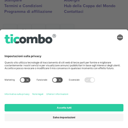
Stampare
Alberghi
Termini e Condizioni
Hub della Coppa del Mondo
Programma di affiliazione
Contattaci
Ticombo Italia
Mimi Balkanska 132, 1540, Sofia,
Bulgaria
L'entità giuridica del fornitore della piattaforma potrebbe variare in
base alla località, all'evento e/o al dominio. Per i dettagli controlla la
pagina specifica dell'evento, l'impronta e i termini.,
Stampare
e
Termini.
© 2026 Ticombo. Tutti i diritti riservati.