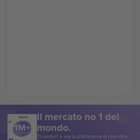
Il mercato no 1 del
GRAZIE!
mondo.
Ticombo® è ora la piattaforma di rivendita