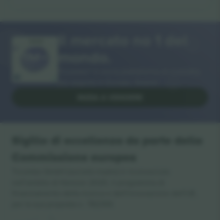
Il mercato no 1 del
GRAZIE!
mondo.
Ticombo® è ora la piattaforma di rivendita
più seguita in Europa. Grazie!
INIZIA A VENDERE
Sigillo di eccellenza da parte della
Commissione europea
Ticombo GmbH (società madre) è riconosciuta
nell'ambito di Horizon 2020, il programma di
finanziamento della ricerca e dell'innovazione dell'UE,
per la sua proposta n. 782393.