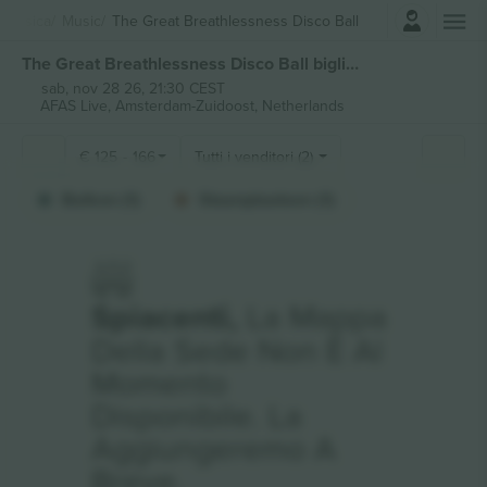
Accesso
Musica
Music
The Great Breathlessness Disco Ball
The Great Breathlessness Disco Ball biglietti
sab, nov 28 26, 21:30 CEST
AFAS Live,
Amsterdam-Zuidoost, Netherlands
€
125
-
166
Tutti i venditori (2)
Balkon (1)
Staanplaatsen (1)
Spiacenti,
La Mappa
Della Sede Non È Al
Momento
Disponibile. La
Aggiungeremo A
Breve.