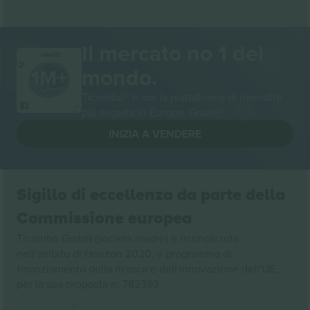
Il mercato no 1 del
GRAZIE!
mondo.
Ticombo® è ora la piattaforma di rivendita
più seguita in Europa. Grazie!
INIZIA A VENDERE
Sigillo di eccellenza da parte della
Commissione europea
Ticombo GmbH (società madre) è riconosciuta
nell'ambito di Horizon 2020, il programma di
finanziamento della ricerca e dell'innovazione dell'UE,
per la sua proposta n. 782393.