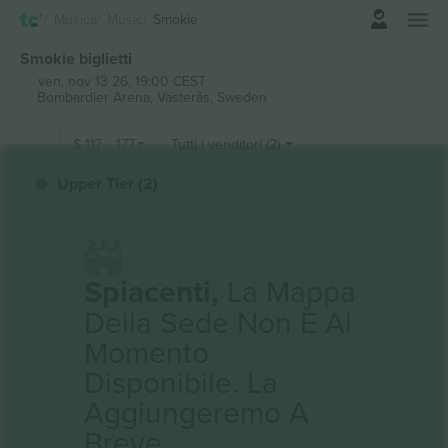
Accesso
Musica
Music
Smokie
Smokie biglietti
ven, nov 13 26, 19:00 CEST
Bombardier Arena,
Västerås, Sweden
$
117
-
177
Tutti i venditori (2)
Upper Tier (2)
Spiacenti,
La Mappa
Della Sede Non È Al
Momento
Disponibile. La
Aggiungeremo A
Breve.