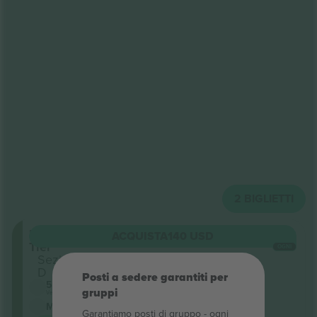
2
BIGLIETTI
Upper
ACQUISTA
140 USD
Tier
OGNI
Sezione
D
Posti a sedere garantiti per
5.0 (2)
gruppi
Venditore di attività
M-ticket
Garantiamo posti di gruppo ‑ ogni